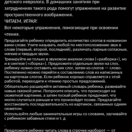
детского невролога. В домашних занятиях при
затруднениях такого рода помогут упражнения на развитие
пространственного воображения.
ЧИТАЕМ, ИГРАЯ!
Вот некоторые упражнения, помогающие при освоении
чтения.
Предлагайте ребенку определить количество слогов в названном
вами слове. Учите называть любой по местоположению звук в
слове (первый, второй, последний), различать парные согласные,
мягкие и твердые звуки.
Тренируйте не только в звуковом анализе слова («разборка»), но
и в синтезе («сборка»). Предложите отдельные звуки на слух,
ребенку нужно составить из них слог, затем из слогов — слово.
Постепенно можно перейти к составлению слов из написанных
на карточках слогов. Если ребенок хорошо справляется с этой
работой, переходите к чтению простых предложений.
Обязательно расширяйте активный словарь ребенка, развивайте
навык связной речи. Попросите описать, что происходит на
сюжетной картинке, а затем пускай ребенок придумает, что
могло случиться раньше и что произойдет позже. Предлагайте
восстановить последовательность из картинок, связанных одним
сюжетом.
Используйте любые занимательные игры со словами, заучивайте
с ребенком забавные стихи и т. д
.
Предложите ребенку читать слова в строчке наоборот — от