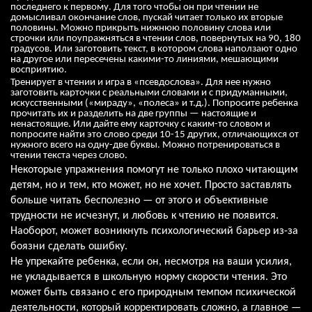
последнего к первому. Для того чтобы он при чтении не
домысливал окончание слов, пускай читает только их вторые
половины. Можно прикрыть нижнюю половину слова или
строчки или поупражняться в чтении слов, повернутых на 90, 180
градусов. Или заготовить текст, в котором слова наползают одно
на другое или пересечены какими-то линиями, мешающими
восприятию.
Тренирует в чтении и игра в «псевдослова». Для нее нужно
заготовить карточки с реальными словами и с придуманными,
искусственными («мираду», «полеса» и т.д.). Попросите ребенка
прочитать их и разделить на две группы — настоящие и
ненастоящие. Или дайте ему карточку с каким-то словом и
попросите найти это слово среди 10-15 других, отличающихся от
нужного всего на одну-две буквы. Можно потренироваться в
чтении текста через слово.
Некоторые упражнения помогут не только плохо читающим
детям, но и тем, кто может, но не хочет. Просто заставлять
больше читать бесполезно — от этого и объективные
трудности не исчезнут, и любовь к чтению не появится.
Наоборот, может возникнуть психологический барьер из-за
боязни сделать ошибку.
Не упрекайте ребенка, если он, несмотря на ваши усилия,
не укладывается в школьную норму скорости чтения. Это
может быть связано с его природным темпом психической
деятельности, который корректировать сложно, а главное —