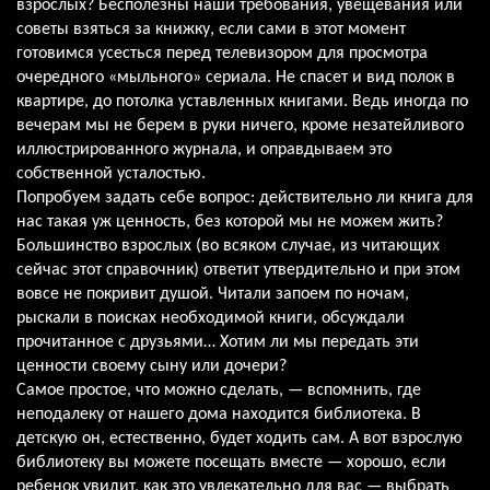
взрослых? Бесполезны наши требования, увещевания или
советы взяться за книжку, если сами в этот момент
готовимся усесться перед телевизором для просмотра
очередного «мыльного» сериала. Не спасет и вид полок в
квартире, до потолка уставленных книгами. Ведь иногда по
вечерам мы не берем в руки ничего, кроме незатейливого
иллюстрированного журнала, и оправдываем это
собственной усталостью.
Попробуем задать себе вопрос: действительно ли книга для
нас такая уж ценность, без которой мы не можем жить?
Большинство взрослых (во всяком случае, из читающих
сейчас этот справочник) ответит утвердительно и при этом
вовсе не покривит душой. Читали запоем по ночам,
рыскали в поисках необходимой книги, обсуждали
прочитанное с друзьями… Хотим ли мы передать эти
ценности своему сыну или дочери?
Самое простое, что можно сделать, — вспомнить, где
неподалеку от нашего дома находится библиотека. В
детскую он, естественно, будет ходить сам. А вот взрослую
библиотеку вы можете посещать вместе — хорошо, если
ребенок увидит, как это увлекательно для вас — выбрать