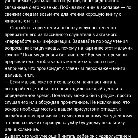
узнаваемые для малыша ситуации, непосредственно
связанные с его жизнью. Побывали с ним в зоопарке — по
свежим следам возьмите для чтения хорошую книгу о
животных и т. п.
— Старайтесь при чтении ребенку вслух постепенно
превратить его из пассивного слушателя в активного
«переработчика» информации. Задавайте по ходу чтения
вопросы: как ты думаешь, почему на картинке этот мальчик
грустит? Почему деревья без листьев? Время от времени
прерывайтесь, чтобы узнать мнение малыша о том,
например, что произойдет с главным персонажем книги
дальше, и т.п.
— Если малыш уже потихоньку сам начинает читать,
постарайтесь, чтобы это происходило каждый день и в
определенное время. Поначалу можно быть рядом, просто
слушая его или обсуждая прочитанное. Не исключено, что
вскоре необходимость в вашем присутствии отпадет, а
выработанная привычка к самостоятельному ежедневному
чтению сослужит хорошую службу будущему школьнику
или школьнице.
Бывает, что уже умеющий читать ребенок с удовольствием