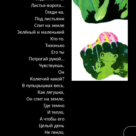
Листья-ворота…
Гляди-ка,
Под листьями
Спит на земле
Зелёный и маленький
Кто-то.
Тихонько
Его ты
Потрогай рукой…
Чувствуешь,
Он
Колючий какой?
В пупырышках весь,
Как лягушка,
Он спит на земле,
Где темно
И тепло,
А чтобы его
Целый день
Не пекло,