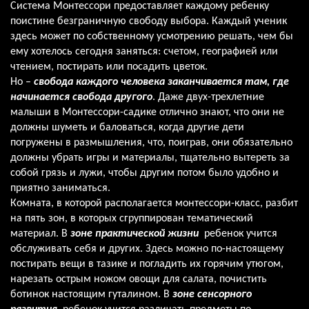
Система Монтессори предоставляет каждому ребенку
поистине безграничную свободу выбора. Каждый ученик
здесь может по собственному усмотрению решать, чем бы
ему хотелось сегодня заняться: счетом, географией или
чтением, постирать или посадить цветок.
Но –
свобода каждого человека заканчивается там, где
начинается свобода другого
. Даже двух-трехлетние
малыши в Монтессори-садике отлично знают, что они не
должны шуметь и баловаться, когда другие дети
погружены в размышления, что, поиграв, они обязательно
должны убрать игры и материалы, тщательно вытереть за
собой грязь и лужи, чтобы другим потом было удобно и
приятно заниматься.
Комната, в которой располагается монтессори-класс, разбит
на пять зон, в которых сгруппирован тематический
материал. В
зоне
практической жизни
ребенок учится
обслуживать себя и других. Здесь можно по-настоящему
постирать вещи в тазике и погладить их горячим утюгом,
нарезать острым ножом овощи для салата, почистить
ботинок настоящим гуталином. В
зоне сенсорного