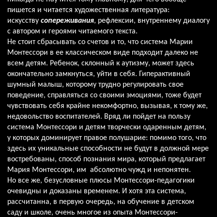
пишется и читается художественная литература:
искусству
сопереживания
, рефлексии, внутреннему диалогу
с автором и героями читаемого текста.
Не стоит сбрасывать со счетов и то, что система Марии
Монтессори в ее классическом виде подходит далеко не
всем детям. Ребенок, склонный к аутизму, может здесь
окончательно замкнуться, уйти в себя. Гиперактивный
шумный малыш, которому трудно регулировать свое
поведение, справляться со своими эмоциями, тоже будет
чувствовать себя крайне некомфортно, вызывая, к тому же,
недовольство воспитателей. Вряд ли пойдет на пользу
система Монтессори и детям творчески одаренным детям,
у которых доминирует правое полушарие: помимо того, что
здесь их уникальные способности не будут в должной мере
востребованы, способ познания мира, который предлагает
Мария Монтессори, им абсолютно чужд и непонятен.
Но все же, безусловные плюсы Монтессори-педагогики
очевидны и доказаны временем. И хотя эта система,
рассчитанна, в первую очередь, на обучение в детском
саду и школе, очень многое из опыта Монтессори-