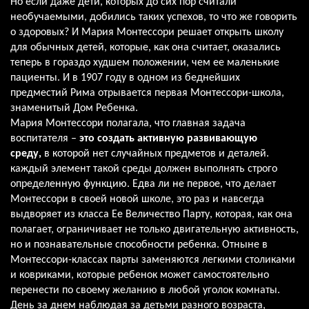
Но если даже дети, которых до сих пор считали
необучаемыми, добились таких успехов, то что же говорить
о здоровых? И Мария Монтессори решает открыть школу
для обычных детей, которые, как она считает, оказались
теперь в гораздо худшем положении, чем ее маленькие
пациенты. И в 1907 году в одном из беднейших
предместий Рима отрывается первая Монтессори-школа,
знаменитый Дом Ребенка.
Мария Монтессори полагала, что главная задача
воспитателя –
это создать активную развивающую
среду,
в которой нет случайных предметов и деталей.
каждый элемент такой среды должен выполнять строго
определенную функцию. Едва ли не первое, что делает
Монтессори в своей новой школе, это раз и навсегда
выдворяет из класса Ее Величество Парту, которая, как она
полагает, ограничивает не только двигательную активность,
но и познавательные способности ребенка. Отныне в
Монтессори-классах парты заменяются легкими столиками
и ковриками, которые ребенок может самостоятельно
перенести по своему желанию в любой уголок комнаты.
День за днем наблюдая за детьми разного возраста,