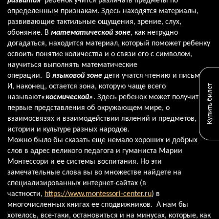
развития
ребенок учится различать предметы по
определенным признакам. Здесь находятся материалы,
развивающие тактильные ощущения, зрение, слух,
обоняние. В
математической зоне
, как нетрудно
догадаться, находится материал, который поможет ребенку
освоить понятие количества и о связи его с символом,
научиться выполнять математические
операции. В
языковой зоне
дети учатся чтению и письму.
И, наконец, остается зона, которую чаще всего
Купить билет
называют
«космической»
. Здесь ребенок может получить
первые представления об окружающем мире, о
взаимосвязях и взаимодействии явлений и предметов, об
истории и культуре разных народов.
Можно было бы сказать еще немало хороших и добрых
слов в адрес великого педагога и гуманиста Марии
Монтессори и ее системы воспитания. Но эти
замечательные слова вы во множестве найдете на
специализированных интернет-сайтах (в
частности,
https://www.montessori-center.ru
) в
многочисленных книгах ее сподвижников. А нам бы
хотелось, все-таки, остановиться и на минусах, которые, как