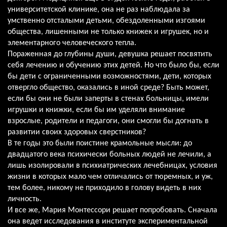
университетской клинике, она не раз наблюдала за
умственно отсталыми детьми, обездоленными изгоями
общества, лишенными не только книжек и игрушек, но и
элементарного человеческого тепла.
Пораженная до глубины души, девушка решает посвятить
себя лечению и обучению этих детей. Но что было бы, если
бы дети с ограниченными возможностями, дети, которых
отвергло общество, оказались в иной среде? Быть может,
если бы они не были заперты в стенах больницы, имели
игрушки и книжки, если бы им уделяли внимание
взрослые, родители и педагоги, они смогли бы догнать в
развитии своих здоровых сверстников?
В те годы это были поистине крамольные мысли: до
двадцатого века психически больных людей не лечили, а
лишь изолировали в психиатрических лечебницах, условия
жизни в которых мало чем отличались от тюремных, и уж,
тем более, никому не приходило в голову видеть в них
личность.
И все же, Мария Монтессори решает попробовать. Сначала
она ведет исследования в институте экспериментальной