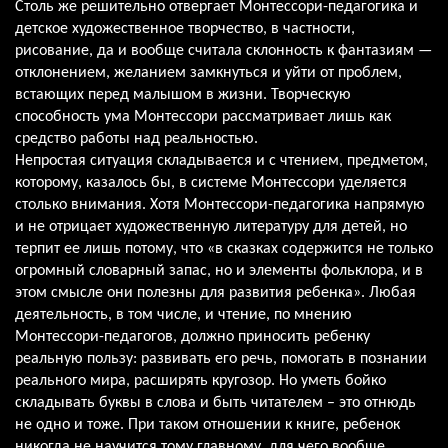
Столь же решительно отвергает Монтессори-педагогика и
детское художественное творчество, в частности,
рисование, да и вообще считала склонность к фантазиям —
отклонением, желанием замкнуться и уйти от проблем,
встающих перед малышом в жизни. Творческую
способность ума Монтессори рассматривает лишь как
средство работы над реальностью.
Непростая ситуация складывается и с чтением, предметом,
которому, казалось бы, в системе Монтессори уделяется
столько внимания. Хотя Монтессори-педагогика напрямую
и не отрицает художественную литературу для детей, но
терпит ее лишь потому, что «в сказках содержится не только
огромный словарный запас, но и элементы фольклора, и в
этом смысле они полезны для развития ребенка». Любая
деятельность, в том числе, и чтение, по мнению
Монтессори-педагогов, должно приносить ребенку
реальную пользу: развивать его речь, помогать в познании
реального мира, расширять кругозор. Но уметь бойко
складывать буквы в слова и быть читателем – это отнюдь
не одно и тоже. При таком отношении к книге, ребенок
никогда не научится тому главному, для чего вообще