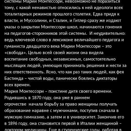
системы Марии Монтессори, невозможно не поразиться
тому, с какой ненавистью относились к ней идеологи всех
тоталитарных режимов прошлого столетия. Едва придя к
власти, и Муссолини, и Сталин, и Гитлер сразу же издают
указы о закрытии Монтессори-школ, начинаются гонения
на педагогов-сторонников этой системы. И неудивительно:
ведь ключевой слово в лексиконе величайшего педагога и
гуманиста двадцатого века Марии Монтессори – это
«свобода». Целью всей своей жизни она видела
воспитание свободных, независимых, самостоятельно
мыслящих людей, умеющих принимать решения и нести за
них ответственноть. Ясно, что как раз таких людей, как фея
Бастинда – чистой воды, панически боялись диктаторы
всех времен.
Мария Монтессори – поистине дитя своего времени.
Родившись в 1870 году, она уже в раннем
отрочестве начала борьбу за право женщины получать
образование наравне с мужчинами, поступив сначала в
мужскую гимназию, а затем и в университет. Закончив его
в 1896 году, она становится первой в Италии женщиной –
доктором медицины. Еще в студенческие годы, работая в