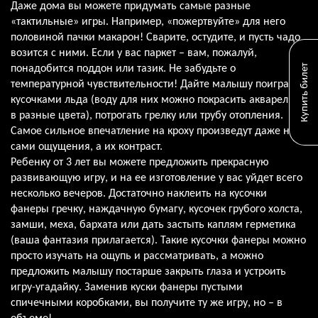
Даже дома вы можете придумать самые разные
«тактильные» игры. Например, «пожертвуйте» для него
половиной пачки макарон! Сварите, остудите, и пусть чадо
возится с ними. Если у вас паркет – вам, пожалуй,
Купить билет
понадобится поддон или тазик. Не забудьте о
температурной чувствительности! Дайте малышу поиграть с
кусочками льда (воду для них можно покрасить акварелью
в разные цвета), потрогать грелку или трубу отопления.
Самое сильное впечатление на кроху произведут даже не
сами ощущения, а их контраст.
Ребенку от 3 лет вы можете предложить прекрасную
развивающую игру, и на ее изготовление у вас уйдет всего
несколько вечеров. Достаточно наклеить на кусочки
фанеры гречку, наждачную бумагу, кусочек грубого холста,
замши, меха, бархата или дать застыть каплям герметика
(ваша фантазия прилагается). Такие кусочки фанеры можно
просто изучать на ощупь и рассматривать, а можно
предложить малышу постарше закрыть глаза и устроить
игру-угадайку. Заменив куски фанеры пустыми
спичечными коробками, вы получите ту же игру, но – в