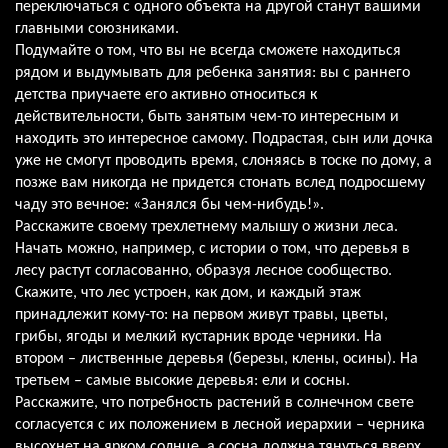
переключаться с одного объекта на другой станут вашими
главными союзниками.
Подумайте о том, что вы не всегда сможете находиться
рядом и выдумывать для ребенка занятия: вы с раннего
детства приучаете его активно относиться к
действительности, быть занятым чем-то интересным и
находить это интересное самому. Подрастая, сын или дочка
уже не смогут проводить время, слоняясь в тоске по дому, а
позже вам никогда не придется стонать вслед подросшему
чаду это вечное: «Занялся бы чем-нибудь!».
Расскажите своему трехлетнему малышу о жизни леса.
Начать можно, например, с истории о том, что деревья в
лесу растут согласованно, образуя лесное сообщество.
Скажите, что лес устроен, как дом, и каждый этаж
принадлежит кому-то: на первом живут травы, цветы,
грибы, ягоды и мелкий кустарник вроде черники. На
втором – лиственные деревья (березы, клены, осины). На
третьем – самые высокие деревья: ели и сосны.
Расскажите, что потребность растений в солнечном свете
согласуется с их положением в лесной иерархии – черника
высохнет на ярком солнце, а сосна должна тянуться вверх,