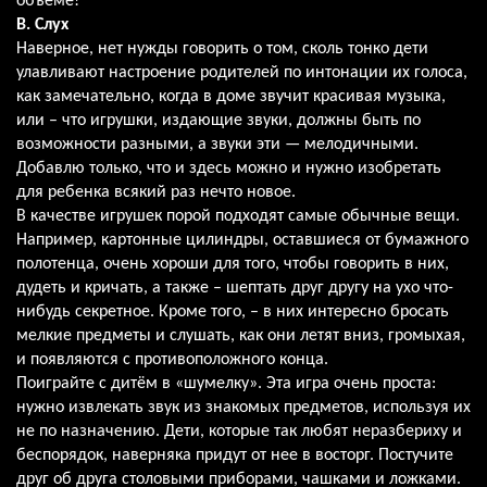
объеме!
В. Слух
Наверное, нет нужды говорить о том, сколь тонко дети
улавливают настроение родителей по интонации их голоса,
как замечательно, когда в доме звучит красивая музыка,
или – что игрушки, издающие звуки, должны быть по
возможности разными, а звуки эти — мелодичными.
Добавлю только, что и здесь можно и нужно изобретать
для ребенка всякий раз нечто новое.
В качестве игрушек порой подходят самые обычные вещи.
Например, картонные цилиндры, оставшиеся от бумажного
полотенца, очень хороши для того, чтобы говорить в них,
дудеть и кричать, а также – шептать друг другу на ухо что-
нибудь секретное. Кроме того, – в них интересно бросать
мелкие предметы и слушать, как они летят вниз, громыхая,
и появляются с противоположного конца.
Поиграйте с дитём в «шумелку». Эта игра очень проста:
нужно извлекать звук из знакомых предметов, используя их
не по назначению. Дети, которые так любят неразбериху и
беспорядок, наверняка придут от нее в восторг. Постучите
друг об друга столовыми приборами, чашками и ложками.