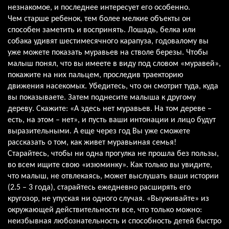
незнакомое, и последнее интересует его особенно.
Чем старше ребенок, тем более мелкие объекты он
способен заметить и воспринять. Лошадь, белка или
собака удивят шестимесячного карапуза, годовалому вы
уже можете показать муравьев на стволе березы. Чтобы
малыш понял, что вы имеете в виду под словом «муравей»,
покажите на них пальцем, проследив траекторию
движения насекомых. Убедитесь, что он смотрит туда, куда
вы показываете. Затем поднесите малыша к другому
дереву. Скажите: «А здесь нет муравьев. На том дереве –
есть, на этом – нет», и пусть ваши интонации и лицо будут
выразительными. А еще через год Вы уже сможете
рассказать о том, как живет муравьиная семья!
Старайтесь, чтобы ни одна прогулка не прошла без пользы,
во всем ищите свою «изюминку». Как только вы увидите,
что малыш, не отвлекаясь, может выслушать ваши истории
(2.5 – 3 года), старайтесь ежедневно расширять его
кругозор, не упуская ни одного случая. «Выуживайте» из
окружающей действительности все, что только можно:
неизбывная любознательность и способность детей быстро