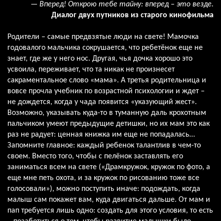
— Вперед! Открою тебе тайну: вперед – это везде.
Диалог двух путников из старого кинофильма
Родители – самые предвзятые люди на свете! Мамочка
годовалого мальчика сокрушается, что ребетёнок еще не
знает, где же у него нос. Другая, чья дочка хорошо это
усвоила, переживает, что та никак не произнесет
сакраментальное слово «мама». А третья родительница и
вовсе прочла учебник по возрастной психологии и ждет –
не дождется, когда у чада появится «указующий жест».
Возможно, указывать куда-то в туманную даль крохотным
пальчиком умеют предыдущие детишки, но их мам это как
раз не радует: ценная книжка им еще не попадалась…
Запомните главное: каждый ребенок талантлив в чем-то
своем. Вместо того, чтобы с пелёнок заставлять его
заниматься всем на свете («Драмкружок, кружок по фото, а
еще мне петь охота, и за кружок по рисованию тоже все
голосовали»), можно поступить иначе: подождать, когда
малыш сам покажет вам, куда двигаться дальше. От мам и
пап требуется лишь одно: создать для этого условия, то есть