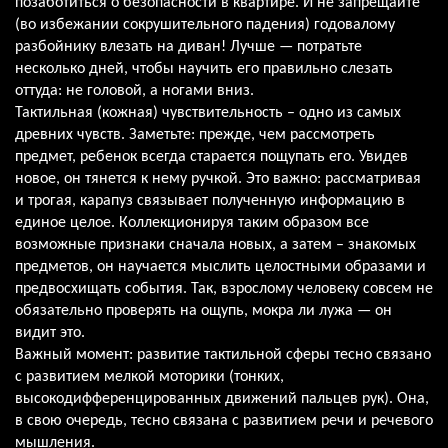
позаботиться о безопасности в квартире. И не запрещайте
(во избежании сокрушительного падения) годовалому
разбойнику влезать на диван! Лучше — потратьте
несколько дней, чтобы научить его правильно слезать
оттуда: не головой, а ногами вниз.
Тактильная (кожная) чувствительность – одно из самых
древних чувств. Заметьте: прежде, чем рассмотреть
предмет, ребенок всегда старается пощупать его. Увидев
новое, он тянется к нему ручкой. Это важно: рассматривая
и трогая, карапуз связывает полученную информацию в
единое целое. Коллекционируя таким образом все
возможные признаки сначала новых, а затем – знакомых
предметов, он научается мыслить целостными образами и
предвосхищать события. Так, взрослому человеку совсем не
обязательно проверять на ощупь, мокра ли лужа — он
видит это.
Важный момент: развитие тактильной сферы тесно связано
с развитием мелкой моторики (тонких,
высокодифференцированных движений пальцев рук). Она,
в свою очередь, тесно связана с развитием речи и речевого
мышления.