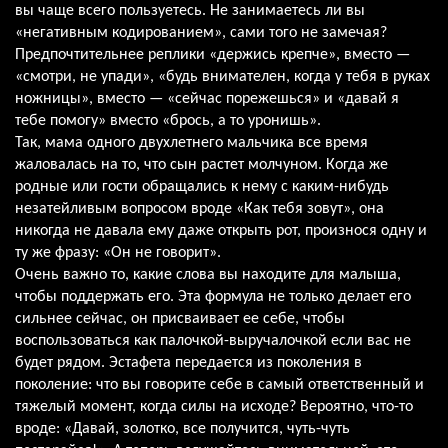
вы чаще всего пользуетесь. Не занимаетесь ли вы
«негативным кодированием», сами того не замечая?
Предпочтительнее реплики «держись крепче», вместо —
«смотри, не упади», «будь внимателен, когда у тебя в руках
ножницы», вместо — «сейчас порежешься» и «давай я
тебе помогу» вместо «брось, а то уронишь».
Так, мама одного двухлетнего мальчика все время
жаловалась на то, что сын растет молчуном. Когда же
родные или гости обращались к нему с каким-нибудь
незатейливым вопросом вроде «Как тебя зовут», она
никогда не давала ему даже открыть рот, произнося одну и
ту же фразу: «Он не говорит».
Очень важно то, какие слова вы находите для малыша,
чтобы поддержать его. Эта формула не только делает его
сильнее сейчас, он присваивает ее себе, чтобы
воспользоваться как палочкой-выручалочкой если вас не
будет рядом. Эстафета передается из поколения в
поколение: что вы говорите себе в самый ответственный и
тяжелый момент, когда силы на исходе? Вероятно, что-то
вроде: «Давай, золотко, все получится, чуть-чуть