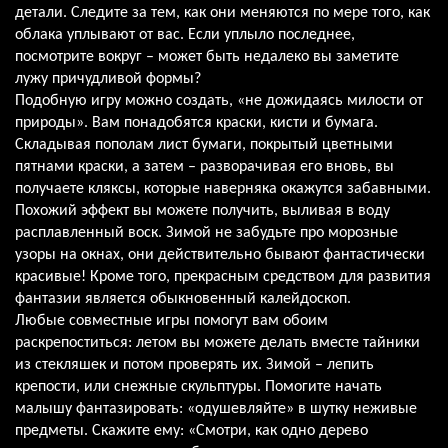
детали. Следите за тем, как они меняются по мере того, как
облака уплывают от вас. Если уплыло последнее,
посмотрите вокруг – может быть недалеко вы заметите
лужу причудливой формы?
Подобную игру можно создать, «не дожидаясь милости от
природы». Вам понадобятся краски, кисти и бумага.
Складывая пополам лист бумаги, покрытый цветными
пятнами краски, а затем – разворачивая его вновь, вы
получаете кляксы, которые наверняка окажутся забавными.
Похожий эффект вы можете получить, выливая в воду
расплавленный воск. Зимой не забудьте про морозные
узоры на окнах, они действительно бывают фантастически
красивые! Кроме того, прекрасным средством для развития
фантазии является обыкновенный калейдоскоп.
Любые совместные игры помогут вам обоим
раскрепоститься: летом вы можете делать вместе тайники
из стекляшек и потом проверять их. Зимой – лепить
крепости, или снежные скульптуры. Помогите начать
малышу фантазировать: «одушевляйте» в шутку неживые
предметы. Скажите ему: «Смотри, как одно дерево