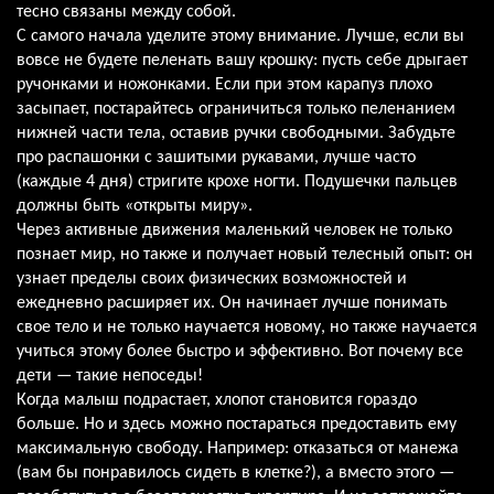
тесно связаны между собой.
С самого начала уделите этому внимание. Лучше, если вы
вовсе не будете пеленать вашу крошку: пусть себе дрыгает
ручонками и ножонками. Если при этом карапуз плохо
засыпает, постарайтесь ограничиться только пеленанием
нижней части тела, оставив ручки свободными. Забудьте
про распашонки с зашитыми рукавами, лучше часто
(каждые 4 дня) стригите крохе ногти. Подушечки пальцев
должны быть «открыты миру».
Через активные движения маленький человек не только
познает мир, но также и получает новый телесный опыт: он
узнает пределы своих физических возможностей и
ежедневно расширяет их. Он начинает лучше понимать
свое тело и не только научается новому, но также научается
учиться этому более быстро и эффективно. Вот почему все
дети — такие непоседы!
Когда малыш подрастает, хлопот становится гораздо
больше. Но и здесь можно постараться предоставить ему
максимальную свободу. Например: отказаться от манежа
(вам бы понравилось сидеть в клетке?), а вместо этого —