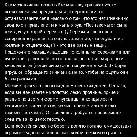
Как можно чаще позволяйте малышу прикасаться ко
всевозможным предметам и поверхностям, не
останавливайте себя мыслью о том, что это негигиенично:
заодно он привыкнет и к мытью рук. «Познакомьте» сына
или дочку с корой деревьев (у березы и сосны она
совершенно разная на ощупь), заметьте, что одуванчик
желтый и отцветающий – это две разные вещи.
Пощекочите малышу ладошки тополиными сережками или
пушистой травинкой: это не только познание мира, но и
веселая игра (потом он захочет пощекотать вас). Выбирая
игрушки, обращайте внимание на то, чтобы на ощупь они
были разными.
Мелкие предметы опасны для маленьких детей. Однако,
если вы нанизаете на толстую леску прочные, яркие и
разные по цвету и форме пуговицы, а концы лески
соедините, заплавив их, малыш вполне может играть
такими «чётками». От вас лишь требуется непрерывно
следить за их целостностью.
Если ребетёнок уже не берет в рот что попало, ему доставят
огромное удовольствие игры с водой, песком и грязью.