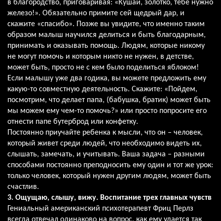
в благородство, приговаривая: «Кушай, золотко, тебе нужно
железо!». Обязательно примите сей щедрый дар, и
скажите «спасибо». Позже вы увидите, что именно таким
образом малыш научился делиться и быть благодарным,
принимать и оказывать помощь. Людям, которые никому
не могут помочь и которым никто не нужен, в детстве,
может быть, просто не с кем было поделиться яблоком!
Если малышу уже два годика, вы можете предложить ему
какую-то совместную деятельность. Скажите: «Пойдем,
посмотрим, что делает папа, (бабушка, братик) может быть
мы можем ему чем-то помочь?» или просто попросите его
отнести папе бутерброд или конфетку.
Постоянно приучайте ребенка к мысли, что он – человек,
который живет среди людей, что необходимо видеть их,
слышать, замечать, и учитывать. Ваша задача – разными
способами постоянно преподносить ему один и тот же урок:
только человек, который нужен другим людям, может быть
счастлив.
3. Ощущаю, слышу, вижу. Воспитание трех главных чувств
Гениальный американский психотерапевт Фриц Перлз
всегда отвечал одинаково на вопрос, как ему удается так