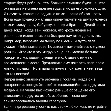
старше будет ребенок, тем большее влияние будут на него
оказывать не смена времен года, а люди его окружающие.
И научить человечка ладить с ними – ваша обязанность.
Дома еще грудного малыша ориентируйте на других членов
семьи: маму, папу, бабушку, сестер и братьев. Делайте это
даже тогда, когда вам кажется, что кроха людей не
различает: именно так она быстрее научится делать это.
Например, позовите малышку по имени, и пусть папа
скажет: «Тебя мама зовет!», затем – поменяйтесь с мужем
ролями. Играйте в эту «игру» чаще. Как можно больше
говорите с малышом, смешите его, будьте с ним по
возможности вместе. Предложите ему показать папе свою
новую игрушку. Пусть папа чуть-чуть поиграет в нее, ведь
это так весело!
Непременно знакомьте ребенка с гостями, когда он в
настроении, поощряйте любые взаимодействия с другими
людьми. На улице как можно раньше обращайте его
внимание на других детей, особенно – если они
заинтересовались вашим карапузом.
Если чадо решило угостить вас своим яблочком, не играйте