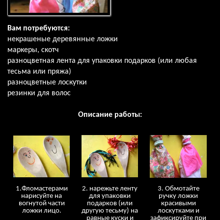
Вам потребуются:
некрашеные деревянные ложки
маркеры, скотч
разноцветная лента для упаковки подарков (или любая
тесьма или пряжа)
разноцветные лоскутки
резинки для волос
Описание работы:
1.Фломастерами
2. нарежьте ленту
3. Обмотайте
нарисуйте на
для упаковки
ручку ложки
вогнутой части
подарков (или
красивыми
ложки лицо.
другую тесьму) на
лоскутками и
равные куски и
зафиксируйте при