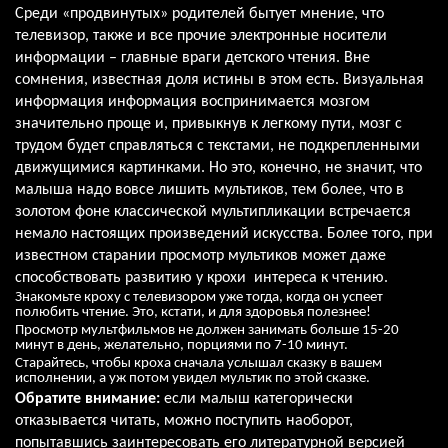
Среди «продвинутых» родителей бытует мнение, что
телевизор, также и все прочие электронные носители
информации – главные враги детского чтения. Вне
сомнения, известная доля истины в этом есть. Визуальная
информация информация воспринимается мозгом
значительно проще и, привыкнув к легкому пути, мозг с
трудом будет справляться с текстами, не подкрепленными
движущимися картинками. Но это, конечно, не значит, что
малыша надо вовсе лишить мультиков, тем более, что в
золотом фоне классической мультипликации встречается
немало настоящих произведений искусства. Более того, при
известном старании просмотр мультиков может даже
способствовать развитию у крохи интереса к чтению.
Знакомьте кроху с телевизором уже тогда, когда он успеет
полюбить чтение. Это, кстати, и для здоровья полезнее!
Просмотр мультфильмов не должен занимать больше 15-20
минут в день, желательно, порциями по 7-10 минут.
Старайтесь, чтобы кроха сначала услышал сказку в вашем
исполнении, а уж потом увидел мультик по этой сказке.
Обратите внимание:
если малыш категорически
отказывается читать, можно поступить наоборот,
попытавшись заинтересовать его литературной версией