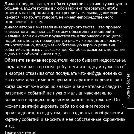
Диалог предполагает, что оба его участника активно участвуют в
общении. Будьте готовы в любой момент прерваться, чтобы
ответить на вопрос или просто реплику малыша, даже если вам
кажется, что то, что говорит, не имеет непосредственного
отношения к тексту.
Диалог автора и читателя литературного текста – это процесс
совместного творчества. Поэтому обязательно поощряйте
малыша, если он хочет поучаствовать в творческом процессе:
подобрать новую, неожиданную рифму к хорошо знакомому
стихотворению, придумать собственную версию развития
событий, к примеру, в сказке про Колобка, разыграть по ролям
сцену из любимой книги и т.д.
Обратите внимание:
родители часто бывают недовольны,
когда дети раз за разом требуют читать одну и ту же сказку
и наотрез отказываются послушать что-нибудь новенькое.
Купить билет
На самом деле, именно при многократном перечитывании,
когда сюжет уже хорошо знаком и внимательно следить за
развитием событий не нужно малыш максимально
вовлечен в процесс творческой работы над текстом. Он
может идентифицировать себя то с одним героем
произведения, то с другим, воссоздавать в воображении
картину событий и вносить в нее собственные коррективы
и т.д.
Техника чтения