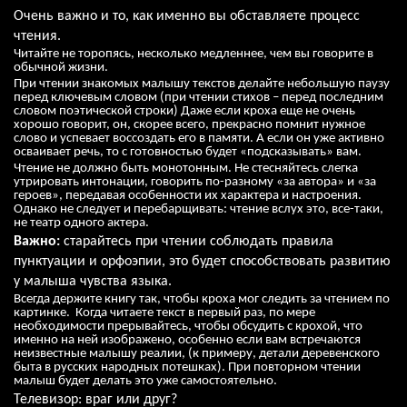
Очень важно и то, как именно вы обставляете процесс
чтения.
Читайте не торопясь, несколько медленнее, чем вы говорите в
обычной жизни.
При чтении знакомых малышу текстов делайте небольшую паузу
перед ключевым словом (при чтении стихов – перед последним
словом поэтической строки) Даже если кроха еще не очень
хорошо говорит, он, скорее всего, прекрасно помнит нужное
слово и успевает воссоздать его в памяти. А если он уже активно
осваивает речь, то с готовностью будет «подсказывать» вам.
Чтение не должно быть монотонным. Не стесняйтесь слегка
утрировать интонации, говорить по-разному «за автора» и «за
героев», передавая особенности их характера и настроения.
Однако не следует и перебарщивать: чтение вслух это, все-таки,
не театр одного актера.
Важно:
старайтесь при чтении соблюдать правила
пунктуации и орфоэпии, это будет способствовать развитию
у малыша чувства языка.
Всегда держите книгу так, чтобы кроха мог следить за чтением по
картинке. Когда читаете текст в первый раз, по мере
необходимости прерывайтесь, чтобы обсудить с крохой, что
именно на ней изображено, особенно если вам встречаются
неизвестные малышу реалии, (к примеру, детали деревенского
быта в русских народных потешках). При повторном чтении
малыш будет делать это уже самостоятельно.
Телевизор: враг или друг?