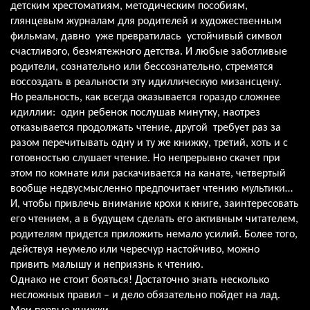
детским хрестоматиям, методическим пособиям,
глянцевым журналам для родителей и художественным
фильмам, давно уже превратилась устойчивый символ
счастливого, безмятежного детства. И любые заботливые
родители, сознательно или бессознательно, стремятся
воссоздать в реальности эту идиллическую мизансцену.
Но реальность, как всегда оказывается гораздо сложнее
идиллии: один ребенок послушав минутку, наотрез
отказывается продолжать чтение, другой требует раз за
разом перечитывать одну и ту же книжку, третий, хоть и с
готовностью слушает чтение. Но непрерывно скачет при
этом по комнате или раскачивается на канате, четвертый
вообще недвусмысленно предпочитает чтению мультики…
И, чтобы привлечь внимание крохи к книге, заинтересовать
его чтением, а в будущем сделать его активным читателем,
родителям придется приложить немало усилий. Более того,
действуя неумело или чересчур настойчиво, можно
привить малышу и неприязнь к чтению.
Однако не стоит бояться! Достаточно знать несколько
несложных правил – и дело обязательно пойдет на лад.