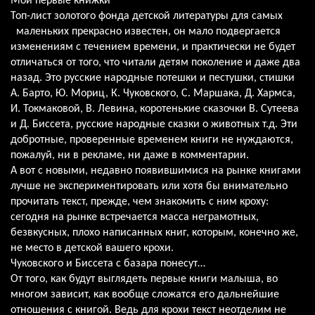
Мои первые книжки
Топ-лист золотого фонда детской литературы для самых
маленьких прекрасно известен, он мало подвергается
изменениям с течением времени, и практически не будет
отличаться от того, что читали детям поколение и даже два
назад. Это русские народные потешки и пестушки, стишки
А. Барто, Ю. Мориц, К. Чуковского, С. Маршака, Д. Хармса,
И. Токмаковой, В. Левина, коротенькие сказочки В. Сутеева
и Д. Биссета, русские народные сказки о животных т.д. Эти
добротные, проверенные временем книги не нуждаются,
пожалуй, ни в рекламе, ни даже в комментарии.
А вот с новыми, недавно появившимися на рынке книгами
лучше не экспериментировать или хотя бы внимательно
прочитать текст, прежде, чем знакомить с ним кроху:
сегодня на рынке встречается масса неграмотных,
безвкусных, плохо написанных книг, которым, конечно же,
не место в детской вашего крохи.
Чуковского и Биссета с базара понесут…
От того, как будут выглядеть первые книги малыша, во
многом зависит, как вообще сложатся его дальнейшие
отношения с книгой. Ведь для крохи текст неотделим не