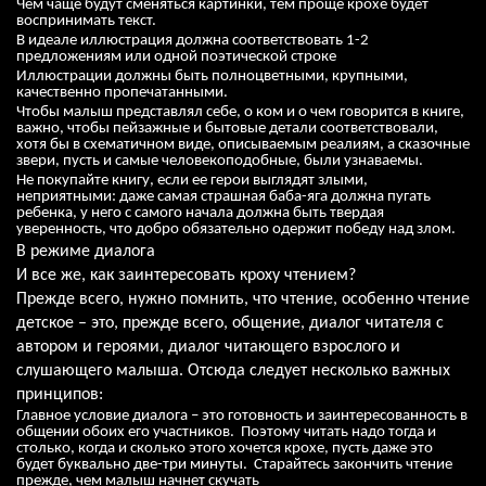
Чем чаще будут сменяться картинки, тем проще крохе будет
воспринимать текст.
В идеале иллюстрация должна соответствовать 1-2
предложениям или одной поэтической строке
Иллюстрации должны быть полноцветными, крупными,
качественно пропечатанными.
Чтобы малыш представлял себе, о ком и о чем говорится в книге,
важно, чтобы пейзажные и бытовые детали соответствовали,
хотя бы в схематичном виде, описываемым реалиям, а сказочные
звери, пусть и самые человекоподобные, были узнаваемы.
Не покупайте книгу, если ее герои выглядят злыми,
неприятными: даже самая страшная баба-яга должна пугать
ребенка, у него с самого начала должна быть твердая
уверенность, что добро обязательно одержит победу над злом.
В режиме диалога
И все же, как заинтересовать кроху чтением?
Прежде всего, нужно помнить, что чтение, особенно чтение
детское – это, прежде всего, общение, диалог читателя с
автором и героями, диалог читающего взрослого и
слушающего малыша. Отсюда следует несколько важных
принципов:
Главное условие диалога – это готовность и заинтересованность в
общении обоих его участников. Поэтому читать надо тогда и
столько, когда и сколько этого хочется крохе, пусть даже это
будет буквально две-три минуты. Старайтесь закончить чтение
прежде, чем малыш начнет скучать