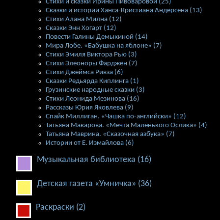
Стихи и сказки Ирины Пивоваровой (25)
Сказки и истории Ханса-Кристиана Андерсена (13)
Стихи Алана Милна (12)
Сказки Энн Хогарт (12)
Повести Галины Демыкиной (14)
Мира Лобе. «Бабушка на яблоне» (7)
Стихи Эмиля Виктора Рью (3)
Стихи Элеоноры Фарджен (7)
Стихи Джеймса Ривза (6)
Сказки Редьярда Киплинга (1)
Грузинские народные сказки (3)
Стихи Леонида Мезинова (16)
Рассказы Юрия Яковлева (9)
Спайк Миллиган. «Чашка по-английски» (12)
Татьяна Макарова. «Мечта Маленького Ослика» (4)
Татьяна Маврина. «Сказочная азбука» (7)
Истории от Е. Измайлова (6)
Музыкальная библиотека (16)
Детская газета «Умничка» (36)
Раскраски (2)